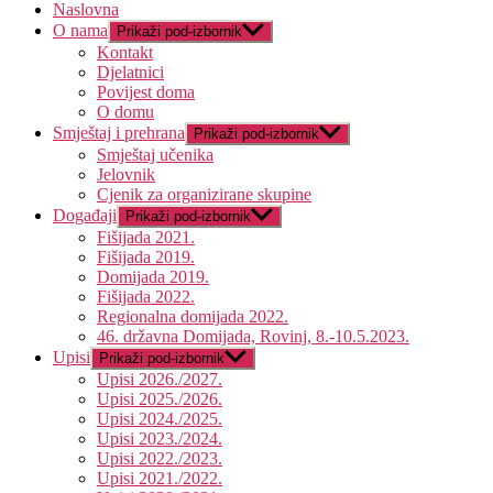
Naslovna
O nama
Prikaži pod-izbornik
Kontakt
Djelatnici
Povijest doma
O domu
Smještaj i prehrana
Prikaži pod-izbornik
Smještaj učenika
Jelovnik
Cjenik za organizirane skupine
Događaji
Prikaži pod-izbornik
Fišijada 2021.
Fišijada 2019.
Domijada 2019.
Fišijada 2022.
Regionalna domijada 2022.
46. državna Domijada, Rovinj, 8.-10.5.2023.
Upisi
Prikaži pod-izbornik
Upisi 2026./2027.
Upisi 2025./2026.
Upisi 2024./2025.
Upisi 2023./2024.
Upisi 2022./2023.
Upisi 2021./2022.