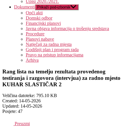
Upisi 2020./2021.
Dokumenti
Prikaži pod-izbornik
Opći akti
Domski odbor
Financijski planovi
Javna objava informacija o trošenju sredstava
Procedure
Planovi nabave
Natječaji za radna mjesta
Godišnji plan i program rada
Pravo na pristup informacijama
Arhiva
Rang lista na temelju rezultata provedenog
testiranja i razgovora (intervjua) za radno mjesto
KUHAR SLASTIČAR 2
Veličina datoteke: 795.10 KB
Created: 14-05-2026
Updated: 14-05-2026
Posjete: 47
Preuzmi