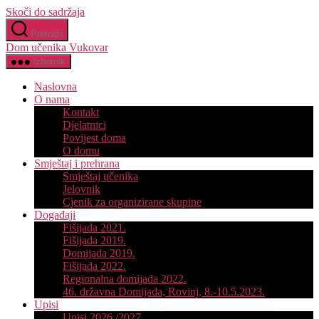
Skoči do sadržaja
Pretraži
Dom učenika Vukovar
Izbornik
Naslovna
O nama
Kontakt
Djelatnici
Povijest doma
O domu
Smještaj i prehrana
Smještaj učenika
Jelovnik
Cjenik za organizirane skupine
Događaji
Fišijada 2021.
Fišijada 2019.
Domijada 2019.
Fišijada 2022.
Regionalna domijada 2022.
46. državna Domijada, Rovinj, 8.-10.5.2023.
Upisi
Upisi 2026./2027.