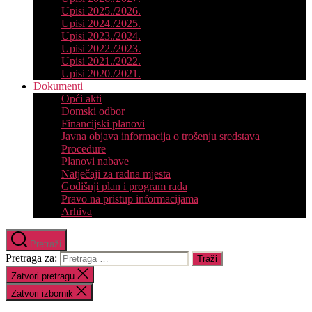
Upisi 2025./2026.
Upisi 2024./2025.
Upisi 2023./2024.
Upisi 2022./2023.
Upisi 2021./2022.
Upisi 2020./2021.
Dokumenti
Opći akti
Domski odbor
Financijski planovi
Javna objava informacija o trošenju sredstava
Procedure
Planovi nabave
Natječaji za radna mjesta
Godišnji plan i program rada
Pravo na pristup informacijama
Arhiva
Pretraži
Pretraga za:
Zatvori pretragu
Zatvori izbornik